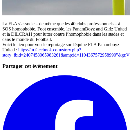
La FLA s’associe – de même que les 40 clubs professionnels – à
SOS homophobie, Foot ensemble, les PanamBoyz and Girlz United
et la DILCRAH pour lutter contre l’homophobie dans les stades et
dans le monde du Football.
Voici le lien pour voir le reportage sur l'équipe FLA Panamboyz
United :
https://m.facebook.com/story.php?
story_fbid=2407458065983261&amp;id=1104367572958990"&gt;
Partager cet événement