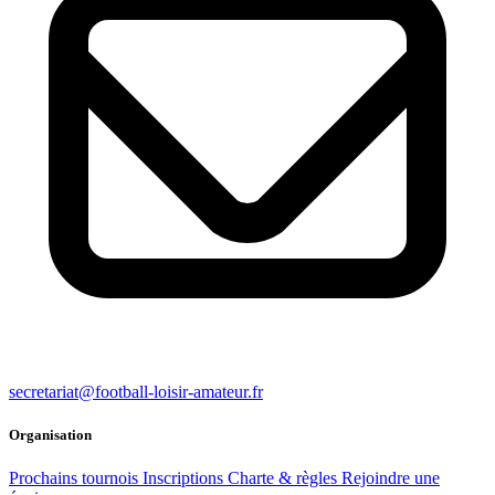
secretariat@football-loisir-amateur.fr
Organisation
Prochains tournois
Inscriptions
Charte & règles
Rejoindre une