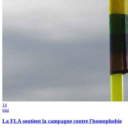
14
mai
La FLA soutient la campagne contre l'homophobie