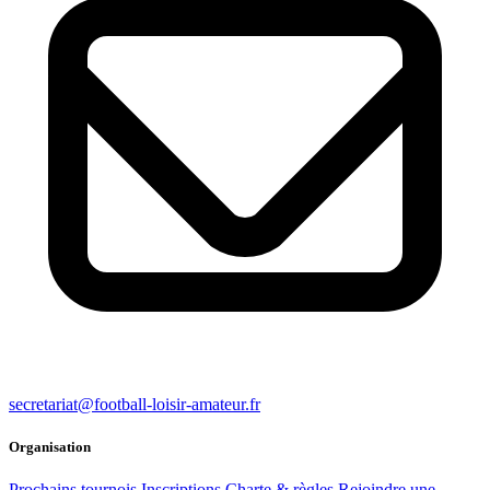
secretariat@football-loisir-amateur.fr
Organisation
Prochains tournois
Inscriptions
Charte & règles
Rejoindre une