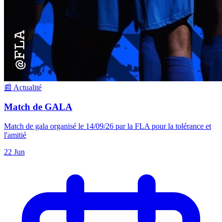
📰 Actualité
Match de GALA
Match de gala organisé le 14/09/26 par la FLA pour la tolérance et
l'amitié
22 Jun