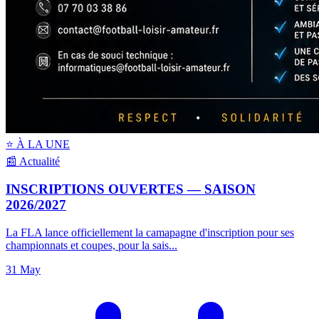
⭐ À LA UNE
📰 Actualité
INSCRIPTIONS OUVERTES — SAISON
2026/2027
La FLA lance officiellement la camapagne d'inscription pour ses
championnats et coupes, pour la sais...
31 May